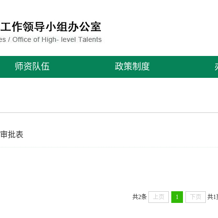
师资队伍
政策制度
审批表
共2条
上页
1
下页
共1