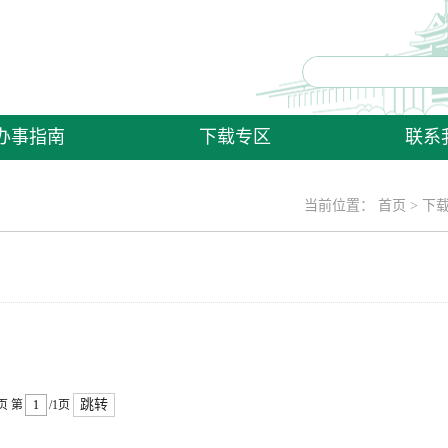
办事指南
下载专区
联系
当前位置：
首页
>
下
跳转
页
第
/1页