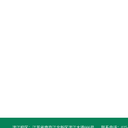
滨江校区：江苏省南京江北新区滨江大道666号
联系电话：025-84