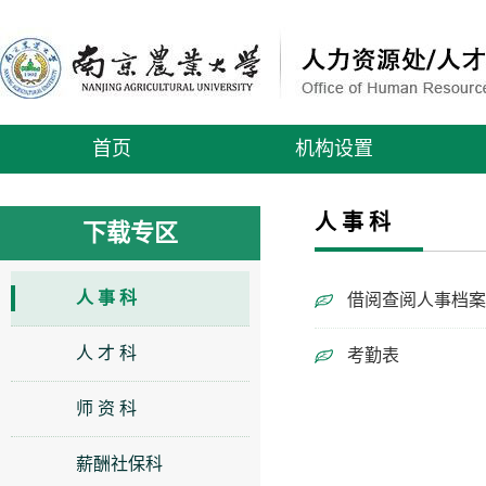
首页
机构设置
人 事 科
下载专区
人 事 科
借阅查阅人事档案
人 才 科
考勤表
师 资 科
薪酬社保科