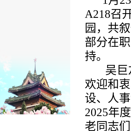
A218
园，共叙
部分在职
持。
吴巨友
欢迎和衷
设、人事
2025
老同志们